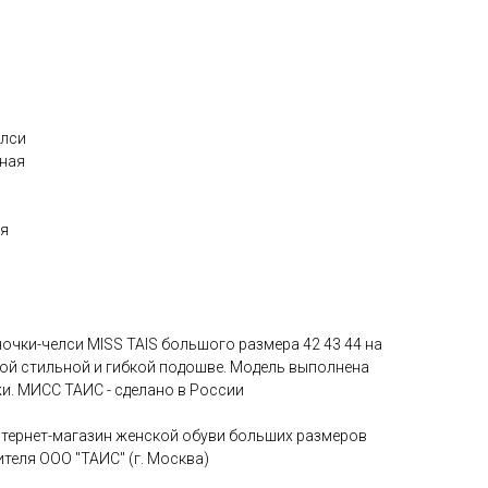
елси
нная
ия
очки-челси MISS TAIS большого размера 42 43 44 на
кой стильной и гибкой подошве. Модель выполнена
и. МИСС ТАИС - сделано в России
нтернет-магазин женской обуви больших размеров
ителя ООО "ТАИС" (г. Москва)