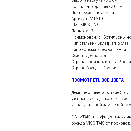
Высота каблука - 3,5 см
Толщина подошвы - 2,0 см
Цвет - Бежевая замша
Артикул - MT519
ТМ - MISS TAIS
Полнота - 7
Наименование - Ботильоны-ч
Тип стельки - Вкладная, вклее
Тип застежки - Без застежки
Сезон - Демисезон
Страна производитель - Росс
Страна бренда - Россия
ПОСМОТРЕТЬ ВСЕ ЦВЕТА
Демисезонные короткие ботин
утепленной подкладке и высо
из натуральной замшевой кож
OBUVTAIS.ru - официальный и
бренда MISS TAIS от производ