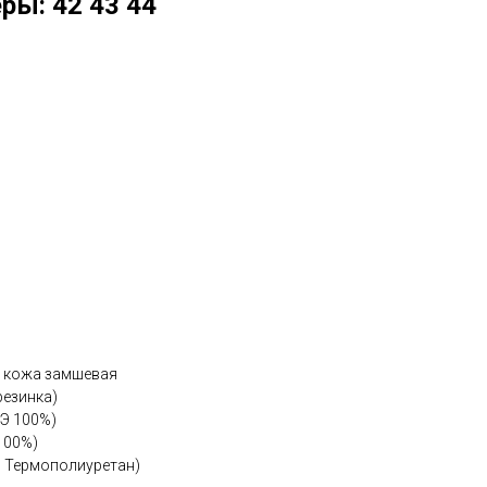
ры: 42 43 44
я кожа замшевая
резинка)
ПЭ 100%)
100%)
, Термополиуретан)