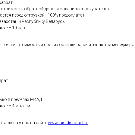
озврат
 (стоимость обратной дороги оплачивает покупатель)
ается перед отгрузкой - 100% предоплата)
азахстан и Республику Беларусь
вке – 10 пар
 - точная стоимость и сроки доставки рассчитываются менеджеро
врат
ько в пределах МКАД
вке – 4 модели
ставлена у нас на сайте
www.tais-discount.ru