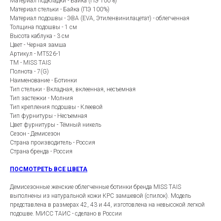
Материал подкладки - Байка (ПЭ 100%)
Материал стельки - Байка (ПЭ 100%)
Материал подошвы - ЭВА (EVA, Этиленвинилацетат) - облегченная
Толщина подошвы - 1 см
Высота каблука - 3 см
Цвет - Черная замша
Артикул - MT526-1
ТМ - MISS TAIS
Полнота - 7(G)
Наименование - Ботинки
Тип стельки - Вкладная, вклеенная, несъемная
Тип застежки - Молния
Тип крепления подошвы - Клеевой
Тип фурнитуры - Несъемная
Цвет фурнитуры - Тёмный никель
Сезон - Демисезон
Страна производитель - Россия
Страна бренда - Россия
ПОСМОТРЕТЬ ВСЕ ЦВЕТА
Демисезонные женские облегченные ботинки бренда MISS TAIS
выполнены из натуральной кожи КРС замшевой (спилок). Модель
представлена в размерах 42, 43 и 44, изготовлена на невысокой легкой
подошве. МИСС ТАИС - сделано в России