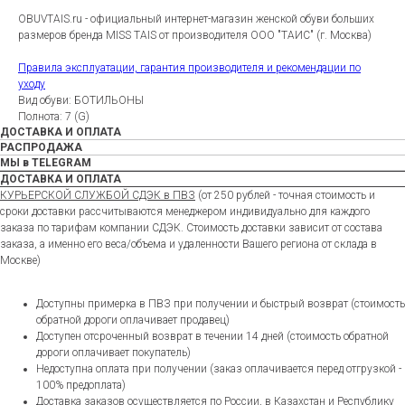
OBUVTAIS.ru - официальный интернет-магазин женской обуви больших
размеров бренда MISS TAIS от производителя ООО "ТАИС" (г. Москва)
Правила эксплуатации, гарантия производителя и рекомендации по
уходу
Вид обуви: БОТИЛЬОНЫ
Полнота: 7 (G)
ДОСТАВКА И ОПЛАТА
РАСПРОДАЖА
МЫ в TELEGRAM
ДОСТАВКА И ОПЛАТА
КУРЬЕРСКОЙ СЛУЖБОЙ СДЭК в ПВЗ
(от 250 рублей - точная стоимость и
сроки доставки рассчитываются менеджером индивидуально для каждого
заказа по тарифам компании СДЭК. Стоимость доставки зависит от состава
заказа, а именно его веса/объема и удаленности Вашего региона от склада в
Москве)
Доступны примерка в ПВЗ при получении и быстрый возврат (стоимость
обратной дороги оплачивает продавец)
Доступен отсроченный возврат в течении 14 дней (стоимость обратной
дороги оплачивает покупатель)
Недоступна оплата при получении (заказ оплачивается перед отгрузкой -
100% предоплата)
Доставка заказов осуществляется по России, в Казахстан и Республику