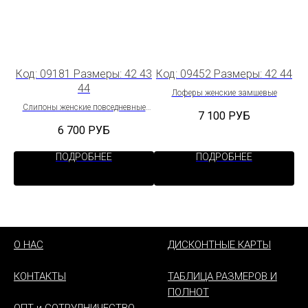
 43
Код: 09181 Размеры: 42 43
Код: 09452 Размеры: 42 44
Ко
44
Лоферы женские замшевые
Слипоны женские повседневные
7 100
РУБ
облегченные
6 700
РУБ
ПОДРОБНЕЕ
ПОДРОБНЕЕ
О НАС
ДИСКОНТНЫЕ КАРТЫ
КОНТАКТЫ
ТАБЛИЦА РАЗМЕРОВ И
ПОЛНОТ
ОПТ и СОТРУДНИЧЕСТВО