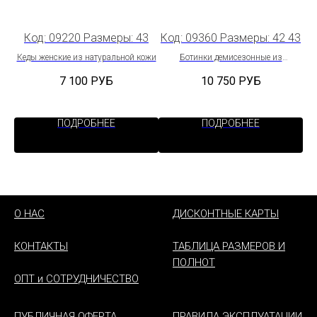
2
Код: 09220 Размеры: 43
Код: 09360 Размеры: 42 43
Ко
Кеды женские из натуральной кожи
Ботинки демисезонные из
натуральной кожи
7 100
РУБ
10 750
РУБ
ПОДРОБНЕЕ
ПОДРОБНЕЕ
О НАС
ДИСКОНТНЫЕ КАРТЫ
КОНТАКТЫ
ТАБЛИЦА РАЗМЕРОВ И
ПОЛНОТ
ОПТ и СОТРУДНИЧЕСТВО
ПУБЛИЧНАЯ ОФЕРТА
ПРАВИЛА ЭКСПЛУАТАЦИИ