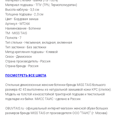
Материал стельки - Байка (ПЭ 100%)
Материал подошвы - ТПУ (TPU, Термополиуретан)
Высота каблука - 3,5 см
Толщина подошвы - 2,0 см
Цвет - Бордовая замша
Артикул - MT264
Наименование - Ботинки
ТМ - MISS TAIS
Полнота - 7
Тип стельки - Несъемная, вкладная, вклеенная
Тип застежки - Без застежки
Метод крепления подошвы - Клеевой
Сезон - Демисезон
Страна производитель - Россия
Страна бренда - Россия
ПОСМОТРЕТЬ ВСЕ ЦВЕТА
Стильные демисезонные женские ботинки бренда MISS TAIS большого
размера 42 43 выполнены из натуральной замшевой кожи КРС (спилок).
Модель на толстой износостойкой тракторной подошве и текстильной
подкладке из байки. МИСС ТАИС - сделано в России.
OBUVTAIS.ru - официальный интернет-магазин женской обуви больших
размеров бренда MISS TAIS от производителя ООО "ТАИС" (г. Москва)