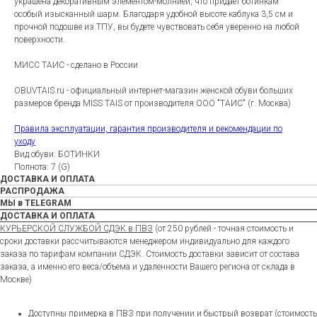
украшена декоративным элементом-молнией, что придает ботинкам
особый изысканный шарм. Благодаря удобной высоте каблука 3,5 см и
прочной подошве из ТПУ, вы будете чувствовать себя уверенно на любой
поверхности.
МИСС ТАИС - сделано в России
OBUVTAIS.ru - официальный интернет-магазин женской обуви больших
размеров бренда MISS TAIS от производителя ООО "ТАИС" (г. Москва)
Правила эксплуатации, гарантия производителя и рекомендации по
уходу
Вид обуви: БОТИНКИ
Полнота: 7 (G)
ДОСТАВКА И ОПЛАТА
РАСПРОДАЖА
МЫ в TELEGRAM
ДОСТАВКА И ОПЛАТА
КУРЬЕРСКОЙ СЛУЖБОЙ СДЭК в ПВЗ
(от 250 рублей - точная стоимость и
сроки доставки рассчитываются менеджером индивидуально для каждого
заказа по тарифам компании СДЭК. Стоимость доставки зависит от состава
заказа, а именно его веса/объема и удаленности Вашего региона от склада в
Москве)
Доступны примерка в ПВЗ при получении и быстрый возврат (стоимость