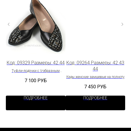
 43
Код: 09329 Размеры: 42 44
Код: 09264 Размеры: 42 43
Ко
44
Туфли-лодочки с V-образным
вырезом
Кеды женские замшевые на полноту
Ке
7 100
РУБ
7 450
РУБ
ПОДРОБНЕЕ
ПОДРОБНЕЕ