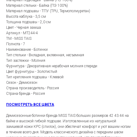
Материал подкладки - Байка (ПЭ 100%)
Материал стельки - Байка (ПЭ 100%)
Материал подошвы - ТПУ (TPU, Термополиуретан)
Высота каблука - 3,5 см
Толщина подошвы - 2,0 см
Цвет - Черная замша
Артикул - MT244-4
ТМ - MISS TAIS
Полнота - 7
Наименование - Ботинки
Тип стельки - Вкладная, вклеенная, несъемная
Тип застежки - Молния
Фурнитура - Декоративная нерабочая молния спереди
Цвет фурнитуры - Золотистый
Тип крепления подошвы - Клеевой
Сезон - Демисезон
Страна производитель - Россия
Страна бренда - Россия
ПОСМОТРЕТЬ ВСЕ ЦВЕТА
Демисезонные ботинки бренда MISS TAIS больших размеров 42 43 44 на
байке и высокой гибкой подошве. Изготовленные из натуральной
замшевой кожи КРС (спилок), они обеспечат комфорт и уют вашим ногам
в течение всего дня. Модель классического дизайна с передним швом