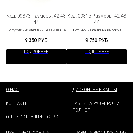
 44
Код: 09373 Размеры: 42 43
Код: 09315 Размеры: 42 43
Ко
44
44
Полуботинки утепленные замшевые
Ботинки на байке на высокой
Т
подошве
9 350
РУБ
9 750
РУБ
ПОДРОБНЕЕ
ПОДРОБНЕЕ
О НАС
ДИСКОНТНЫЕ КАРТЫ
КОНТАКТЫ
ТАБЛИЦА РАЗМЕРОВ И
ПОЛНОТ
ОПТ и СОТРУДНИЧЕСТВО
ПУБЛИЧНАЯ ОФЕРТА
ПРАВИЛА ЭКСПЛУАТАЦИИ