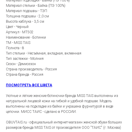
Материал подкладки - Байка (ПЭ 100%)
Материал стельки - Байка (ПЭ 100%)
Материал подошвы - ТЭП
Толщина подошвы - 2,0 см
Высота каблука - 3,5 см
Цвет - Черный
Артикул - MT502
Наименование - Ботинки
ТМ - MISS TAIS
Полнота - 8
Тип стельки - Несъёмная, вкладная, вклеенная
Тип застежки - Молния
Сезон - Демисезон
Страна производитель - Россия
Страна бренда - Россия
ПОСМОТРЕТЬ ВСЕ ЦВЕТА
Уютные и лёгкие женские ботиночки бренда MISS TAIS выполнены из
натуральной лицевой кожи на гибкой и удобной подошве. Модель
выполнены на подкладке из байки и украшена фурнитурой в виде
цепочки. МИСС ТАИС - сделано в РОССИИ.
OBUVTAIS.ru - официальный интернет-магазин женской обуви больших
размеров бренда MISS TAIS от производителя ООО "ТАИС" (г. Москва)