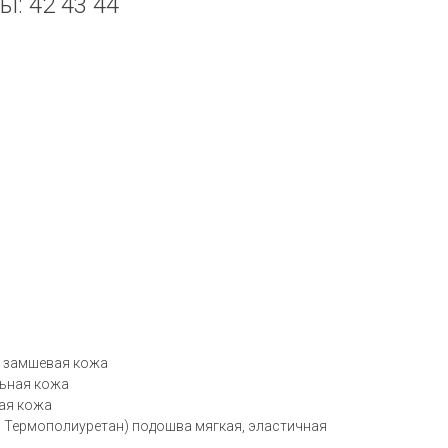
ы: 42 43 44
я замшевая кожа
льная кожа
ная кожа
, Термополиуретан) подошва мягкая, эластичная