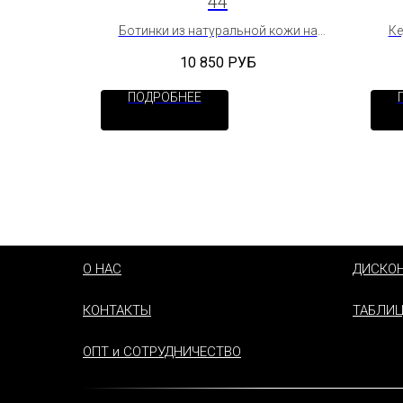
44
мшевые
Ботинки из натуральной кожи на
Ке
байке
10 850
РУБ
ПОДРОБНЕЕ
О НАС
ДИСКО
КОНТАКТЫ
ТАБЛИЦ
ОПТ и СОТРУДНИЧЕСТВО