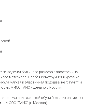
ки
леевой
ия
уфли-лодочки большого размера с заостренным
ного материала. Особая конструкция выреза не
тикула мягкая и эластичная подошва, не "стучит" и
оски. МИСС ТАИС - сделано в России.
нтернет-магазин женской обуви больших размеров
ителя ООО "ТАИС" (г. Москва)