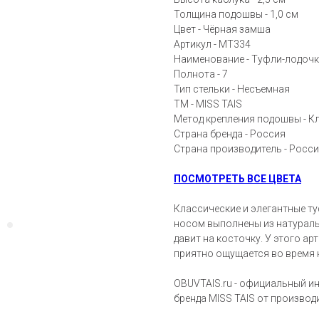
Толщина подошвы - 1,0 см
Цвет - Чёрная замша
Артикул - MT334
Наименование - Туфли-лодоч
Полнота - 7
Тип стельки - Несъемная
ТМ - MISS TAIS
Метод крепления подошвы - К
Страна бренда - Россия
Страна производитель - Росс
ПОСМОТРЕТЬ ВСЕ ЦВЕТА
Классические и элегантные т
носом выполнены из натураль
давит на косточку. У этого ар
приятно ощущается во время н
OBUVTAIS.ru - официальный и
бренда MISS TAIS от производ