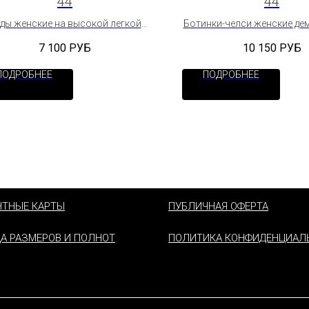
44
44
ды женские на высокой легкой
Ботинки-челси женские де
подошве
из нубука
7 100
РУБ
10 150
РУБ
ПОДРОБНЕЕ
ПОДРОБНЕЕ
НТНЫЕ КАРТЫ
ПУБЛИЧНАЯ ОФЕРТА
А РАЗМЕРОВ И ПОЛНОТ
ПОЛИТИКА КОНФИДЕНЦИАЛ