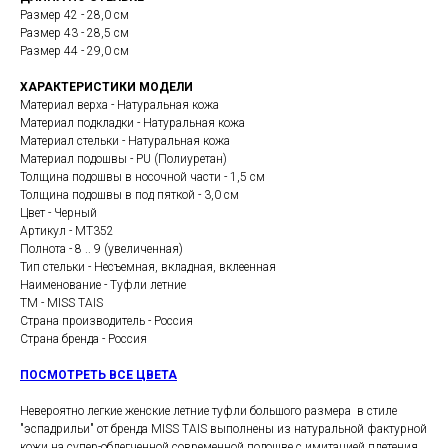
Размер 42 - 28,0 см
Размер 43 - 28,5 см
Размер 44 - 29,0 см
ХАРАКТЕРИСТИКИ МОДЕЛИ
Материал верха - Натуральная кожа
Материал подкладки - Натуральная кожа
Материал стельки - Натуральная кожа
Материал подошвы - PU (Полиуретан)
Толщина подошвы в носочной части - 1,5 см
Толщина подошвы в под пяткой - 3,0 см
Цвет - Черный
Артикул - MT352
Полнота - 8 .. 9 (увеличенная)
Тип стельки - Несъемная, вкладная, вклеенная
Наименование - Туфли летние
ТМ - MISS TAIS
Страна производитель - Россия
Страна бренда - Россия
ПОСМОТРЕТЬ ВСЕ ЦВЕТА
Невероятно легкие женские летние туфли большого размера в стиле
"эспадрильи" от бренда MISS TAIS выполнены из натуральной фактурной
кожи на супер-облегченной современной подошве с имитацией плетения .