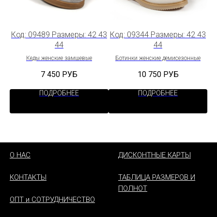
 44
Код: 09489 Размеры: 42 43
Код: 09344 Размеры: 42 43
Ко
44
44
и
Кеды женские замшевые
Ботинки женские демисезонные
7 450
РУБ
10 750
РУБ
ПОДРОБНЕЕ
ПОДРОБНЕЕ
О НАС
ДИСКОНТНЫЕ КАРТЫ
КОНТАКТЫ
ТАБЛИЦА РАЗМЕРОВ И
ПОЛНОТ
ОПТ и СОТРУДНИЧЕСТВО