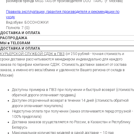
размеров бренда MISS TAIS от производителя ООО "ТАИС" (г. Москва)
Правила эксплуатации, гарантия производителя и рекомендации по
уходу
Вид обуви: БОСОНОЖКИ
Полнота: 7 (G)
ДОСТАВКА И ОПЛАТА
РАСПРОДАЖА
МЫ в TELEGRAM
ДОСТАВКА И ОПЛАТА
КУРЬЕРСКОЙ СЛУЖБОЙ СДЭК в ПВЗ
(от 250 рублей - точная стоимость и
сроки доставки рассчитываются менеджером индивидуально для каждого
заказа по тарифам компании СДЭК. Стоимость доставки зависит от состава
заказа, а именно его веса/объема и удаленности Вашего региона от склада в
Москве)
Доступны примерка в ПВЗ при получении и быстрый возврат (стоимость
обратной дороги оплачивает продавец)
Доступен отсроченный возврат в течении 14 дней (стоимость обратной
дороги оплачивает покупатель)
Недоступна оплата при получении (заказ оплачивается перед отгрузкой -
100% предоплата)
Доставка заказов осуществляется по России, в Казахстан и Республику
Беларусь
Максимальное количество моделей в одной доставке – 10 пар