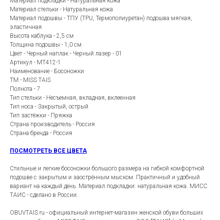
Материал подкладки - Натуральная кожа
Материал стельки - Натуральная кожа
Материал подошвы - ТПУ (TPU, Термополиуретан) подошва мягкая,
эластичная
Высота каблука - 2,5 см
Толщина подошвы - 1,0 см
Цвет - Черный наплак - Черный лазер - 01
Артикул - MT412-1
Наименование - Босоножки
ТМ - MISS TAIS
Полнота - 7
Тип стельки - Несъемная, вкладная, вклеенная
Тип носа - Закрытый, острый
Тип застёжки - Пряжка
Страна производитель - Россия
Страна бренда - Россия
ПОСМОТРЕТЬ ВСЕ ЦВЕТА
Стильные и легкие босоножки большого размера на гибкой комфортной
подошве с закрытым и заострённым мыском. Практичный и удобный
вариант на каждый день. Материал подкладки: натуральная кожа. МИСС
ТАИС - сделано в России.
OBUVTAIS.ru - официальный интернет-магазин женской обуви больших