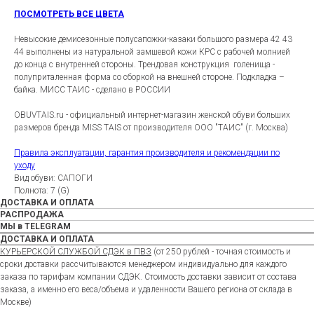
ПОСМОТРЕТЬ ВСЕ ЦВЕТА
Невысокие демисезонные полусапожки-казаки большого размера 42 43
44 выполнены из натуральной замшевой кожи КРС с рабочей молнией
до конца с внутренней стороны. Трендовая конструкция голенища -
полуприталенная форма со сборкой на внешней стороне. Подкладка –
байка. МИСС ТАИС - сделано в РОССИИ
OBUVTAIS.ru - официальный интернет-магазин женской обуви больших
размеров бренда MISS TAIS от производителя ООО "ТАИС" (г. Москва)
Правила эксплуатации, гарантия производителя и рекомендации по
уходу
Вид обуви: САПОГИ
Полнота: 7 (G)
ДОСТАВКА И ОПЛАТА
РАСПРОДАЖА
МЫ в TELEGRAM
ДОСТАВКА И ОПЛАТА
КУРЬЕРСКОЙ СЛУЖБОЙ СДЭК в ПВЗ
(от 250 рублей - точная стоимость и
сроки доставки рассчитываются менеджером индивидуально для каждого
заказа по тарифам компании СДЭК. Стоимость доставки зависит от состава
заказа, а именно его веса/объема и удаленности Вашего региона от склада в
Москве)