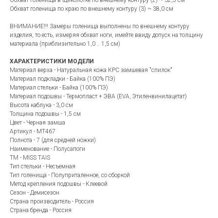
Обхват голенища в щиколотке по внешнему контуру (2) ~ 32,5 см
Обхват голенища по краю по внешнему контуру (3) ~ 38,0 см
ВНИМАНИЕ!!! Замеры голенища выполнены по внешнему контуру
изделия, то есть, измеряя обхват ноги, имейте ввиду допуск на толщину
материала (приблизительно 1,0 .. 1,5 см)
ХАРАКТЕРИСТИКИ МОДЕЛИ
Материал верха - Натуральная кожа КРС замшевая "спилок"
Материал подкладки - Байка (100% ПЭ)
Материал стельки - Байка (100% ПЭ)
Материал подошвы - Термопласт + ЭВА (EVA, Этиленвинилацетат)
Высота каблука - 3,0 см
Толщина подошвы - 1,5 см
Цвет - Черная замша
Артикул - MT467
Полнота - 7 (для средней ножки)
Наименование - Полусапоги
ТМ - MISS TAIS
Тип стельки - Несъемная
Тип голенища - Полуприталенное, со сборкой
Метод крепления подошвы - Клеевой
Сезон - Демисезон
Страна производитель - Россия
Страна бренда - Россия